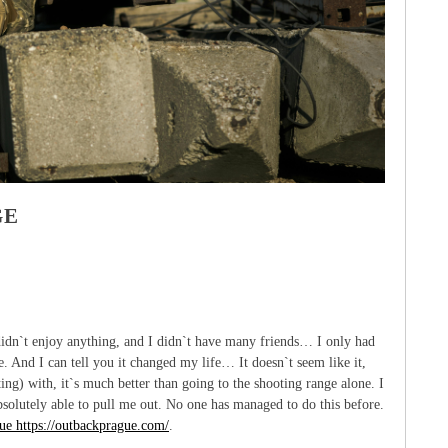
GE
I didn`t enjoy anything, and I didn`t have many friends… I only had
. And I can tell you it changed my life… It doesn`t seem like it,
g) with, it`s much better than going to the shooting range alone. I
bsolutely able to pull me out. No one has managed to do this before.
ue https://outbackprague.com/
.