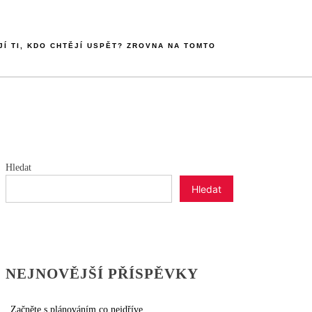
JÍ TI, KDO CHTĚJÍ USPĚT? ZROVNA NA TOMTO
Hledat
Hledat
NEJNOVĚJŠÍ PŘÍSPĚVKY
Začněte s plánováním co nejdříve