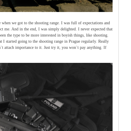
ee when we got to the shooting range. I was full of expectations and
ct me. And in the end, I was simply delighted. I never expected that
een the type to be more interested in boyish things, like shooting.
t I started going to the shooting range in Prague regularly. Really
 attach importance to it. Just try it, you won`t pay anything. If