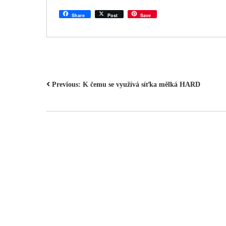
Share
Post
Save
NAVIGACE
Previous:
K čemu se využívá síťka mělká HARD
PRO
PŘÍSPĚVEK