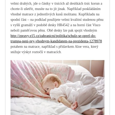
velmi drahých, jde o částky v tisících až desítkách tisíc korun a
chcete-li ušetřit, musíte na to jít jinak. Například poskládáním
vhodné matrace z jednotlivých kusů molitanu. Kupříkladu na
spodní část – na podklad použijete velmi kvalitní studenou pěnu
s vyšší gramáží v podobě desky HR4542 a na horní část Visco
neboli paměťovou pěnu. Obě desky lze pak spojit vhodným
http://zpravy.e15.cz/zahranicni/politika/schulz-se-oprel-do-
trumpa-neni-pry-vhodnym-kandidatem-na-prezidenta-1278978
potahem na matrace, například s přídavkem Aloe vera, který
snižuje výskyt roztočů v matracích.