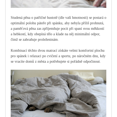
Studená pěna o patřičné hustotě (dle vaší hmotnosti) se postará o
optimální polohu páteře při spánku, aby nebyla příliš prohnutá,
a paměťová pěna zas zpříjemňuje pocit při spaní svou měkkostí
a hebkostí, kdy obepíná tělo a klade na něj minimální odpor,
čímž se zabraňuje proleženinám.
Kombinací těchto dvou matrací získáte velmi komfortní plochu
pro spánek i relaxaci po cvičení a sportu, po náročném dnu, kdy
se vracíte domů z města a potřebujete si pořádně odpočinout.