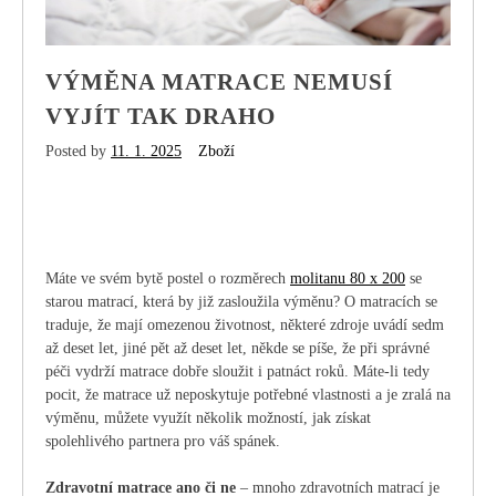
VÝMĚNA MATRACE NEMUSÍ
VYJÍT TAK DRAHO
Posted by
11. 1. 2025
Zboží
Máte ve svém bytě postel o rozměrech
molitanu 80 x 200
se
starou matrací, která by již zasloužila výměnu? O matracích se
traduje, že mají omezenou životnost, některé zdroje uvádí sedm
až deset let, jiné pět až deset let, někde se píše, že při správné
péči vydrží matrace dobře sloužit i patnáct roků. Máte-li tedy
pocit, že matrace už neposkytuje potřebné vlastnosti a je zralá na
výměnu, můžete využít několik možností, jak získat
spolehlivého partnera pro váš spánek.
Zdravotní matrace ano či ne
– mnoho zdravotních matrací je