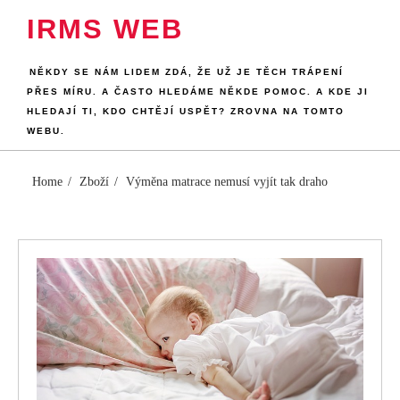
Skip
IRMS WEB
to
content
NĚKDY SE NÁM LIDEM ZDÁ, ŽE UŽ JE TĚCH TRÁPENÍ
PŘES MÍRU. A ČASTO HLEDÁME NĚKDE POMOC. A KDE JI
HLEDAJÍ TI, KDO CHTĚJÍ USPĚT? ZROVNA NA TOMTO
WEBU.
Home
Zboží
Výměna matrace nemusí vyjít tak draho