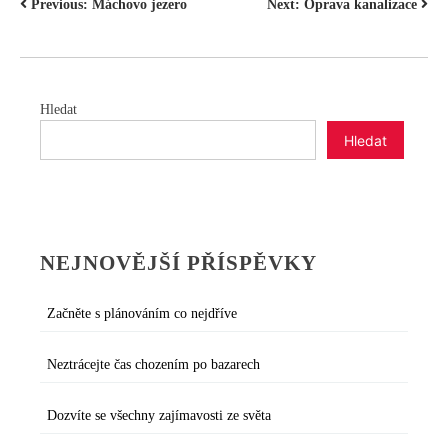
NAVIGACE
Previous:
Máchovo jezero
Next:
Oprava kanalizace
PRO
PŘÍSPĚVEK
Hledat
Hledat
NEJNOVĚJŠÍ PŘÍSPĚVKY
Začněte s plánováním co nejdříve
Neztrácejte čas chozením po bazarech
Dozvíte se všechny zajímavosti ze světa