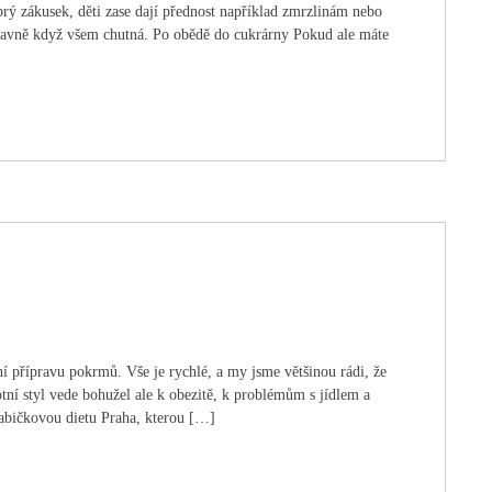
rý zákusek, děti zase dají přednost například zmrzlinám nebo
avně když všem chutná. Po obědě do cukrárny Pokud ale máte
tní přípravu pokrmů. Vše je rychlé, a my jsme většinou rádi, že
tní styl vede bohužel ale k obezitě, k problémům s jídlem a
rabičkovou dietu Praha, kterou […]