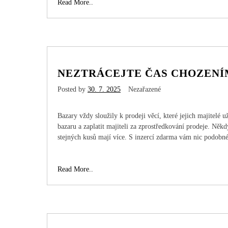
Začněte
Read More..
s
plánováním
co
nejdříve
NEZTRÁCEJTE ČAS CHOZENÍ
Posted by
30. 7. 2025
Nezařazené
Bazary vždy sloužily k prodeji věcí, které jejich majitelé u
bazaru a zaplatit majiteli za zprostředkování prodeje. Něk
stejných kusů mají více. S inzercí zdarma vám nic podobn
Neztrácejte
Read More..
čas
chozením
po
bazarech