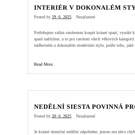
INTERIÉR V DOKONALÉM ST
Posted by
29. 6. 2025
Nezařazené
Potřebujete vašim ratolestem koupit krásné spaní, vysoké 
spaní nabízíme, a to pro ratolesti všech věkových kategorií
nádherném a dokonalém moderním stylu, podle toho, jaké 
Interiér
Read More..
v
dokonalém
stylu
NEDĚLNÍ SIESTA POVINNÁ P
Posted by
20. 6. 2025
Nezařazené
Je krásné slunečné nedělní odpoledne, jenom mu něco chybí.