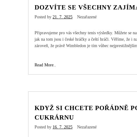
DOZVÍTE SE VŠECHNY ZAJÍM
Posted by
21. 7. 2025
Nezařazené
Připravujeme pro vás všechny tenis výsledky. Můžete se na 
jak na tom jsou i české hráčky a čeští hráči. Věříme, že 
zároveň, že právě Wimbledon je tím vůbec nejprestižnější
Dozvíte
Read More..
se
všechny
zajímavosti
ze
světa
KDYŽ SI CHCETE POŘÁDNĚ P
CUKRÁRNU
Posted by
16. 7. 2025
Nezařazené