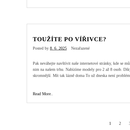
co
jíte?
TOUŽÍTE PO VÍŘIVCE?
Posted by
8. 6. 2025
Nezařazené
Pak neváhejte navštívit naše internetové stránky, kde se m
nim na našem trhu. Nabízíme modely pro 2 až 8 osob. Dík
skromnější. Mít tak lázně doma To už dneska není problém
Toužíte
Read More..
po
vířivce?
STRÁNKOVÁNÍ
1
2