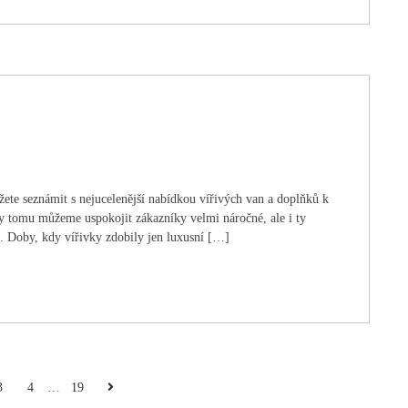
ůžete seznámit s nejucelenější nabídkou vířivých van a doplňků k
y tomu můžeme uspokojit zákazníky velmi náročné, ale i ty
. Doby, kdy vířivky zdobily jen luxusní […]
Next
3
4
…
19