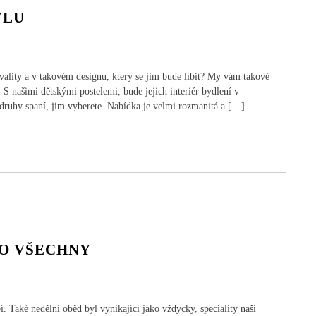
YLU
kvality a v takovém designu, který se jim bude líbit? My vám takové
. S našimi dětskými postelemi, bude jejich interiér bydlení v
druhy spaní, jim vyberete. Nabídka je velmi rozmanitá a […]
RO VŠECHNY
 Také nedělní oběd byl vynikající jako vždycky, speciality naší