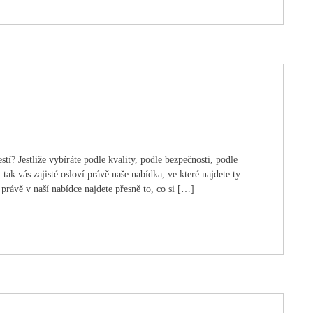
stí? Jestliže vybíráte podle kvality, podle bezpečnosti, podle
ak vás zajisté osloví právě naše nabídka, ve které najdete ty
e právě v naší nabídce najdete přesně to, co si […]