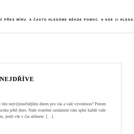
NÍ PŘES MÍRU. A ČASTO HLEDÁME NĚKDE POMOC. A KDE JI HLEDA
 NEJDŘÍVE
 byl tím nejvýjimečnějším dnem pro vás a vaši vyvolenou? Potom
 kroku ještě dnes. Naše svatební oznámení vám splní každé vaše
m, jestli vše v čas stihnete. […]