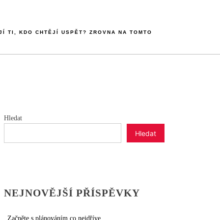
JÍ TI, KDO CHTĚJÍ USPĚT? ZROVNA NA TOMTO
Hledat
Hledat
NEJNOVĚJŠÍ PŘÍSPĚVKY
Začněte s plánováním co nejdříve