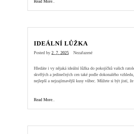
Přijeďte
Read More..
si
odpočinout
do
zdejšího
kraje
IDEÁLNÍ LŮŽKA
Posted by
2. 7. 2025
Nezařazené
Hledáte i vy nějaká ideální lůžka do pokojíčků vašich ratole
skvělých a jedinečných cen také podle dokonalého vzhledu, t
nejlepší a nejzajímavější kusy vůbec. Můžete si být jistí, ž
Ideální
Read More..
lůžka