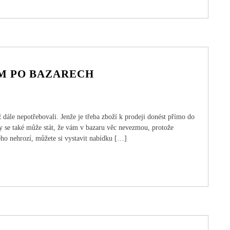
M PO BAZARECH
ž dále nepotřebovali. Jenže je třeba zboží k prodeji donést přímo do
dy se také může stát, že vám v bazaru věc nevezmou, protože
ého nehrozí, můžete si vystavit nabídku […]