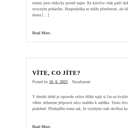
mámy jsou vždycky prostě super. Ke kávičce však patří dob
ovocným pohárům. Hospodyňka se může přetrhnout, ale hl
doma […]
Nedělní
Read More..
siesta
povinná
pro
všechny
VÍTE, CO JÍTE?
Posted by
16. 6. 2025
Nezařazené
V dnešní době je opravdu velice těžké najít si čas na kvali
vůbec stihneme připravit něco malého k snědku. Tento živo
podobně. Předejděte tomu tak, že využijete naši skvělou k
Víte,
Read More..