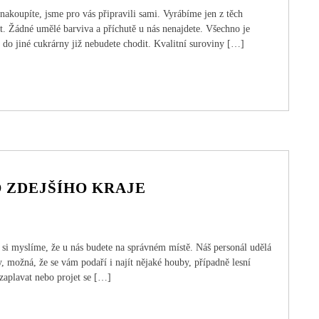
nakoupíte, jsme pro vás připravili sami. Vyrábíme jen z těch
at. Žádné umělé barviva a příchutě u nás nenajdete. Všechno je
e do jiné cukrárny již nebudete chodit. Kvalitní suroviny […]
O ZDEJŠÍHO KRAJE
si myslíme, že u nás budete na správném místě. Náš personál udělá
y, možná, že se vám podaří i najít nějaké houby, případně lesní
zaplavat nebo projet se […]