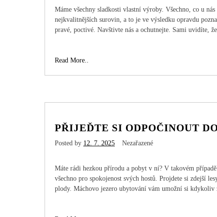
Máme všechny sladkosti vlastní výroby. Všechno, co u nás 
nejkvalitnějších surovin, a to je ve výsledku opravdu pozn
pravé, poctivé. Navštivte nás a ochutnejte. Sami uvidíte, ž
Když
Read More..
si
chcete
pořádně
pochutnat,
navštivte
naši
PŘIJEĎTE SI ODPOČINOUT D
cukrárnu
Posted by
12. 7. 2025
Nezařazené
Máte rádi hezkou přírodu a pobyt v ní? V takovém případě 
všechno pro spokojenost svých hostů. Projdete si zdejší les
plody. Máchovo jezero ubytování vám umožní si kdykoliv 