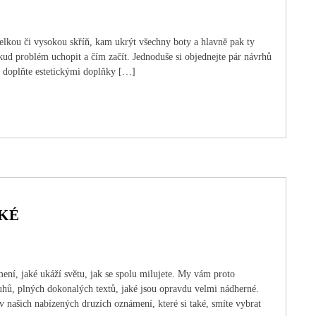
 velkou či vysokou skříň, kam ukrýt všechny boty a hlavně pak ty
kud problém uchopit a čím začít. Jednoduše si objednejte pár návrhů
u, doplňte estetickými doplňky […]
ZKÉ
ení, jaké ukáží světu, jak se spolu milujete. My vám proto
uhů, plných dokonalých textů, jaké jsou opravdu velmi nádherné.
 v našich nabízených druzích oznámení, které si také, smíte vybrat