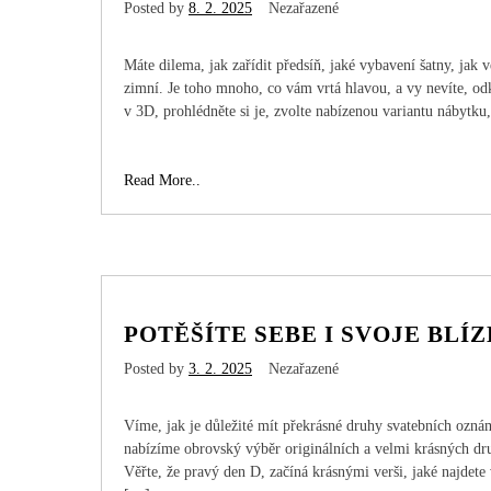
Posted by
8. 2. 2025
Nezařazené
Máte dilema, jak zařídit předsíň, jaké vybavení šatny, jak
zimní. Je toho mnoho, co vám vrtá hlavou, a vy nevíte, od
v 3D, prohlédněte si je, zvolte nabízenou variantu nábytk
Vyberte
Read More..
si
z
návrhů
POTĚŠÍTE SEBE I SVOJE BLÍ
Posted by
3. 2. 2025
Nezařazené
Víme, jak je důležité mít překrásné druhy svatebních oznám
nabízíme obrovský výběr originálních a velmi krásných dr
Věřte, že pravý den D, začíná krásnými verši, jaké najdete