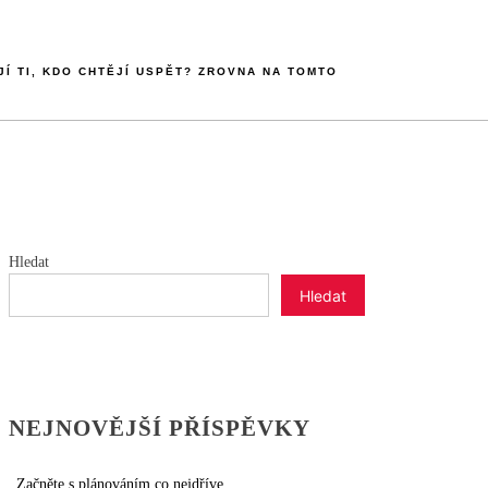
JÍ TI, KDO CHTĚJÍ USPĚT? ZROVNA NA TOMTO
Hledat
Hledat
NEJNOVĚJŠÍ PŘÍSPĚVKY
Začněte s plánováním co nejdříve