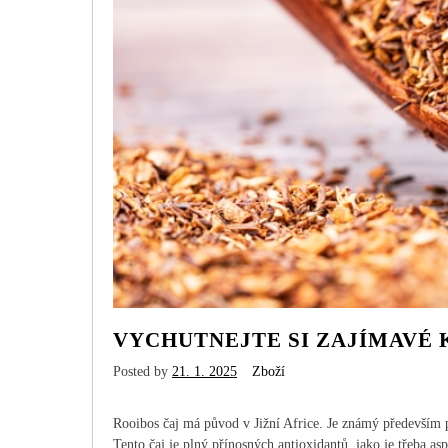
VYCHUTNEJTE SI ZAJÍMAVÉ
Posted by
21. 1. 2025
Zboží
Rooibos čaj má původ v Jižní Africe. Je známý především pr
Tento čaj je plný přínosných antioxidantů, jako je třeba as