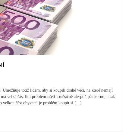
NÍ
 Umožňuje totiž lidem, aby si koupili drahé věci, na které nemají
á velká část lidí problém ušetřit měsíčně alespoň pár korun, a tak
o velkou část obyvatel je problém koupit si […]