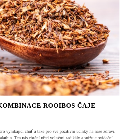
 KOMBINACE ROOIBOS ČAJE
o vynikající chuť a také pro své pozitivní účinky na naše zdraví.
palathin. Ten nás chrání před volnými radikály a snižuje oxidační