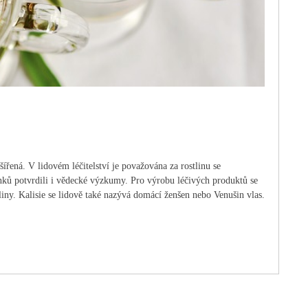
šířená. V lidovém léčitelství je považována za rostlinu se
nků potvrdili i vědecké výzkumy. Pro výrobu léčivých produktů se
liny. Kalisie se lidově také nazývá domácí ženšen nebo Venušin vlas.