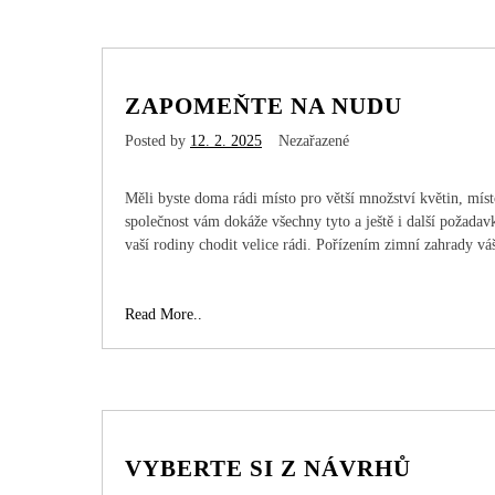
bydlení
ZAPOMEŇTE NA NUDU
Posted by
12. 2. 2025
Nezařazené
Měli byste doma rádi místo pro větší množství květin, mís
společnost vám dokáže všechny tyto a ještě i další požadav
vaší rodiny chodit velice rádi. Pořízením zimní zahrady
Zapomeňte
Read More..
na
nudu
VYBERTE SI Z NÁVRHŮ