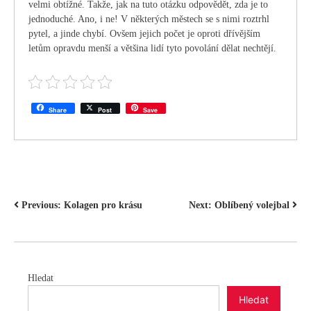
velmi obtížné. Takže, jak na tuto otázku odpovědět, zda je to
jednoduché. Ano, i ne! V některých městech se s nimi roztrhl
pytel, a jinde chybí. Ovšem jejich počet je oproti dřívějším
letům opravdu menší a většina lidí tyto povolání dělat nechtějí.
Share
Post
Save
NAVIGACE
Previous:
Kolagen pro krásu
Next:
Oblíbený volejbal
PRO
PŘÍSPĚVEK
Hledat
Hledat