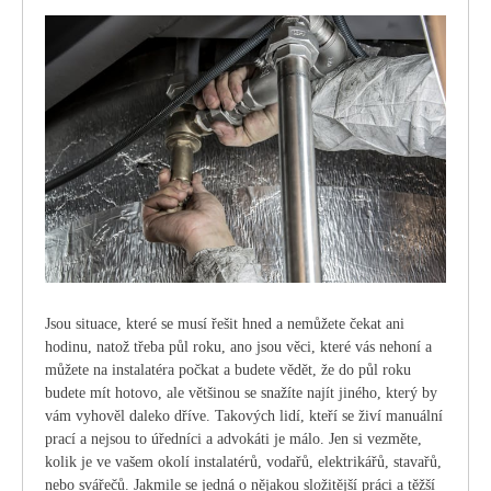
Jsou situace, které se musí řešit hned a nemůžete čekat ani
hodinu, natož třeba půl roku, ano jsou věci, které vás nehoní a
můžete na instalatéra počkat a budete vědět, že do půl roku
budete mít hotovo, ale většinou se snažíte najít jiného, který by
vám vyhověl daleko dříve. Takových lidí, kteří se živí manuální
prací a nejsou to úředníci a advokáti je málo. Jen si vezměte,
kolik je ve vašem okolí instalatérů, vodařů, elektrikářů, stavařů,
nebo svářečů. Jakmile se jedná o nějakou složitější práci a těžší