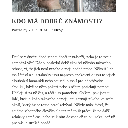
KDO MÁ DOBRÉ ZNÁMOSTI?
Posted by
29. 7. 2024
Služby
Dají se v dnešní době sehnat dobří
instalatéři
, nebo je to zcela
nemožná věc? Kdo v poslední době zkoušel někoho takového
sehnat, ví, že jich není mnoho a mají hodně práce. Někteří lidé
mají štěstí a s instalatéry jsou naprosto spokojeni a jsou to jejich
dlouholetí kamarádi nebo sousedi a mají pro ně vždycky
chvilku, když se něco pokazí nebo s něčím potřebují pomoci.
Udělají si na ně čas, a rádi jim pomohou. Ovšem, pak jsou tu
lidé, kteří nikoho takového nemají, ani neznají nikoho ve svém
okolí, který by se touto prací zabýval. Někdy máte štěstí, že
najdete schopného člověka ale ten má tolik práce, že na další
zakázky nemá čas, nebo se k nim dostane až za půl roku, což už
pro vás je strašně pozdě.