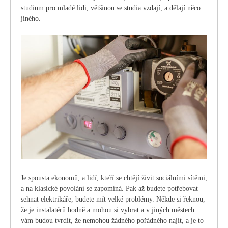
studium pro mladé lidi, většinou se studia vzdají, a dělají něco
jiného.
Je spousta ekonomů, a lidí, kteří se chtějí živit sociálními sítěmi,
a na klasické povolání se zapomíná. Pak až budete potřebovat
sehnat elektrikáře, budete mít velké problémy.
Někde si řeknou,
že je instalatérů hodně a mohou si vybrat a v jiných městech
vám budou tvrdit, že nemohou žádného pořádného najít, a je to