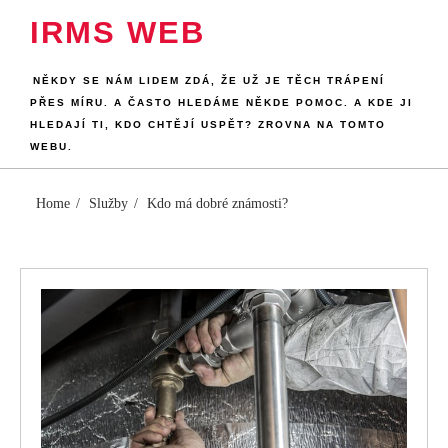
Skip
IRMS WEB
to
content
NĚKDY SE NÁM LIDEM ZDÁ, ŽE UŽ JE TĚCH TRÁPENÍ
PŘES MÍRU. A ČASTO HLEDÁME NĚKDE POMOC. A KDE JI
HLEDAJÍ TI, KDO CHTĚJÍ USPĚT? ZROVNA NA TOMTO
WEBU.
Home
Služby
Kdo má dobré známosti?