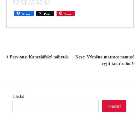
Share
Post
Save
NAVIGACE
Previous:
Kancelářský nábytek
Next:
Výměna matrace nemusí
vyjít tak draho
PRO
PŘÍSPĚVEK
Hledat
Hledat