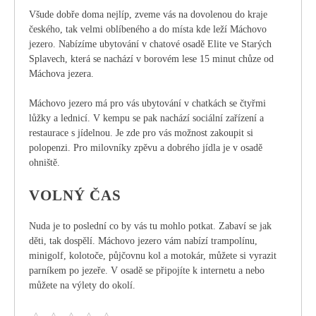
Všude dobře doma nejlíp, zveme vás na dovolenou do kraje
českého, tak velmi oblíbeného a do místa kde leží Máchovo
jezero. Nabízíme ubytování v chatové osadě Elite ve Starých
Splavech, která se nachází v borovém lese 15 minut chůze od
Máchova jezera.
Máchovo jezero má pro vás ubytování v chatkách se čtyřmi
lůžky a lednicí. V kempu se pak nachází sociální zařízení a
restaurace s jídelnou. Je zde pro vás možnost zakoupit si
polopenzi. Pro milovníky zpěvu a dobrého jídla je v osadě
ohniště.
VOLNÝ ČAS
Nuda je to poslední co by vás tu mohlo potkat. Zabaví se jak
děti, tak dospělí.
Máchovo jezero
vám nabízí trampolínu,
minigolf, kolotoče, půjčovnu kol a motokár, můžete si vyrazit
parníkem po jezeře. V osadě se připojíte k internetu a nebo
můžete na výlety do okolí.