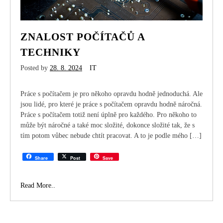
ZNALOST POČÍTAČŮ A
TECHNIKY
Posted by
28. 8. 2024
IT
Práce s počítačem je pro někoho opravdu hodně jednoduchá. Ale
jsou lidé, pro které je práce s počítačem opravdu hodně náročná.
Práce s počítačem totiž není úplně pro každého. Pro někoho to
může být náročné a také moc složité, dokonce složité tak, že s
tím potom vůbec nebude chtít pracovat. A to je podle mého […]
Share
Post
Save
Znalost
Read More..
počítačů
a
techniky