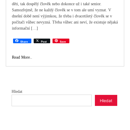
děti, tak dospělý člověk nebo dokonce už i také senior.
Samozřejmě, že ne každý člověk se v tom ale umí vyznat. V
dnešní době není výjimkou, že třeba i dvacetiletý člověk se v
počítači vůbec nevyzná. Třeba vůbec ani neví, že existuje nějaká
informační […]
Share
Post
Save
Moderní
Read More..
počítače
Hledat
Hledat