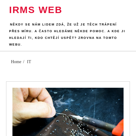
Skip
IRMS WEB
to
content
NĚKDY SE NÁM LIDEM ZDÁ, ŽE UŽ JE TĚCH TRÁPENÍ
PŘES MÍRU. A ČASTO HLEDÁME NĚKDE POMOC. A KDE JI
HLEDAJÍ TI, KDO CHTĚJÍ USPĚT? ZROVNA NA TOMTO
WEBU.
Home
IT