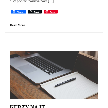
díky počítači poznává nové […]
Share
Post
Save
Internetová
Read More..
seznamka
KURZY NA IT