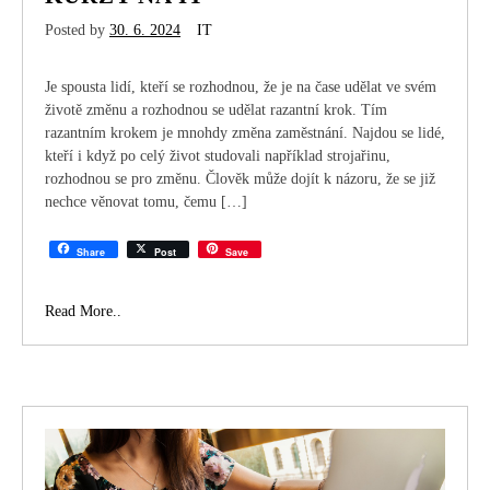
Posted by
30. 6. 2024
IT
Je spousta lidí, kteří se rozhodnou, že je na čase udělat ve svém
životě změnu a rozhodnou se udělat razantní krok. Tím
razantním krokem je mnohdy změna zaměstnání. Najdou se lidé,
kteří i když po celý život studovali například strojařinu,
rozhodnou se pro změnu. Člověk může dojít k názoru, že se již
nechce věnovat tomu, čemu […]
Share
Post
Save
Kurzy
Read More..
na
IT