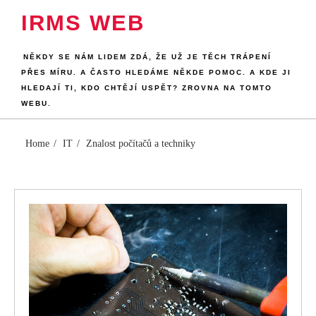
Skip
IRMS WEB
to
content
NĚKDY SE NÁM LIDEM ZDÁ, ŽE UŽ JE TĚCH TRÁPENÍ
PŘES MÍRU. A ČASTO HLEDÁME NĚKDE POMOC. A KDE JI
HLEDAJÍ TI, KDO CHTĚJÍ USPĚT? ZROVNA NA TOMTO
WEBU.
Home
IT
Znalost počítačů a techniky