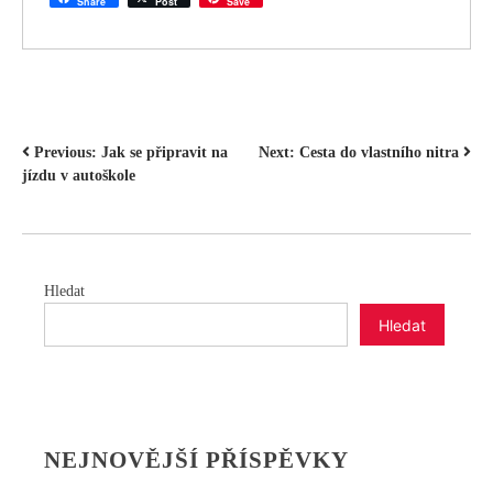
Share
Post
Save
NAVIGACE
Previous:
Jak se připravit na
Next:
Cesta do vlastního nitra
jízdu v autoškole
PRO
PŘÍSPĚVEK
Hledat
Hledat
NEJNOVĚJŠÍ PŘÍSPĚVKY