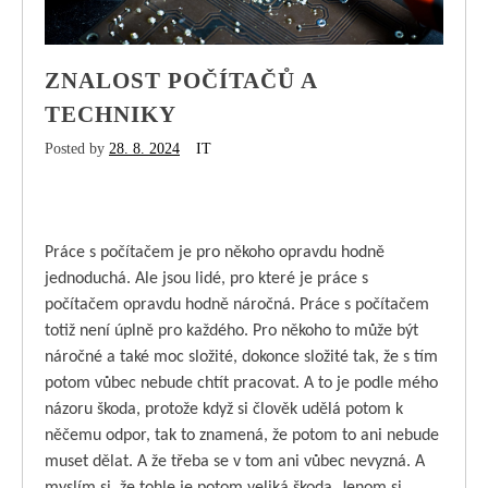
ZNALOST POČÍTAČŮ A
TECHNIKY
Posted by
28. 8. 2024
IT
Práce s počítačem je pro někoho opravdu hodně
jednoduchá. Ale jsou lidé, pro které je práce s
počítačem opravdu hodně náročná. Práce s počítačem
totiž není úplně pro každého. Pro někoho to může být
náročné a také moc složité, dokonce složité tak, že s tím
potom vůbec nebude chtít pracovat. A to je podle mého
názoru škoda, protože když si člověk udělá potom k
něčemu odpor, tak to znamená, že potom to ani nebude
muset dělat. A že třeba se v tom ani vůbec nevyzná. A
myslím si, že tohle je potom veliká škoda. Jenom si