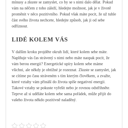
mínusy a zkuste se zamyslet, co by se s nimi dalo dělat. Pokud
vám na něčem z toho záleží, hledejte možnost, jak je v životě
proměnit v něco pozitivního. Pokud však máte pocit, že už tuhle
část svého života nechcete, hledejte způsob, jak ji od sebe
odříznout.
LIDÉ KOLEM VÁS
V dalším kroku projděte okruh lidí, které kolem sebe máte.
Naplňuje vás čas strávený s nimi nebo máte naopak pocit, že
vám berou energii? Energetické upíry kolem sebe máme
všichni, ale někdy je obtížné je rozeznat. Zkuste se zamyslet, jak
se cítíme po času stráveném s tím kterým člověkem, a zvažte,
které vztahy vám přináší do života spíše negativní energii.
Takové vztahy se pokuste vyřešit nebo je rovnou odstřihněte.
Teprve až si uděláte kolem sebe sama pořádek, může přijít do
vašeho života někdo pozitivně naladěný.