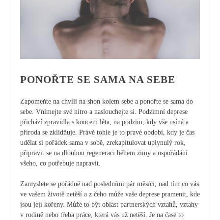
PONOŘTE SE SAMA NA SEBE
Zapomeňte na chvíli na shon kolem sebe a ponořte se sama do
sebe. Vnímejte své nitro a naslouchejte si. Podzimní deprese
přichází zpravidla s koncem léta, na podzim, kdy vše usíná a
příroda se zklidňuje. Právě tohle je to pravé období, kdy je čas
udělat si pořádek sama v sobě, zrekapitulovat uplynulý rok,
připravit se na dlouhou regeneraci během zimy a uspořádání
všeho, co potřebuje napravit.
Zamyslete se pořádně nad posledními pár měsíci, nad tím co vás
ve vašem životě netěší a z čeho může vaše deprese pramenit, kde
jsou její kořeny. Může to být oblast partnerských vztahů, vztahy
v rodině nebo třeba práce, která vás už netěší. Je na čase to