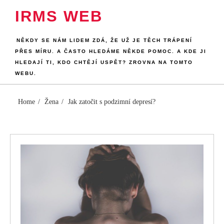
Skip
IRMS WEB
to
content
NĚKDY SE NÁM LIDEM ZDÁ, ŽE UŽ JE TĚCH TRÁPENÍ
PŘES MÍRU. A ČASTO HLEDÁME NĚKDE POMOC. A KDE JI
HLEDAJÍ TI, KDO CHTĚJÍ USPĚT? ZROVNA NA TOMTO
WEBU.
Home
Žena
Jak zatočit s podzimní depresí?