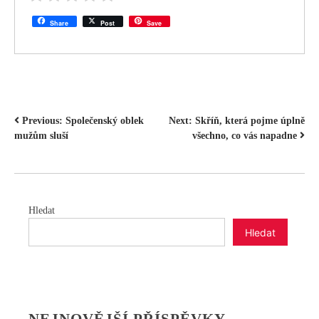
Share
Post
Save
NAVIGACE
Previous:
Společenský oblek
Next:
Skříň, která pojme úplně
mužům sluší
všechno, co vás napadne
PRO
PŘÍSPĚVEK
Hledat
Hledat