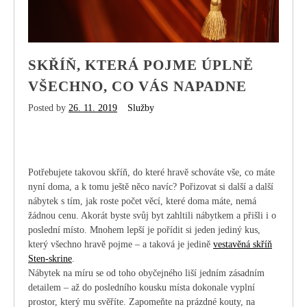
SKŘÍŇ, KTERÁ POJME ÚPLNĚ
VŠECHNO, CO VÁS NAPADNE
Posted by
26. 11. 2019
Služby
Potřebujete takovou skříň, do které hravě schováte vše, co máte
nyní doma, a k tomu ještě něco navíc? Pořizovat si další a další
nábytek s tím, jak roste počet věcí, které doma máte, nemá
žádnou cenu. Akorát byste svůj byt zahltili nábytkem a přišli i o
poslední místo. Mnohem lepší je pořídit si jeden jediný kus,
který všechno hravě pojme – a taková je jedině
vestavěná skříň
Sten-skrine
.
Nábytek na míru se od toho obyčejného liší jedním zásadním
detailem – až do posledního kousku místa dokonale vyplní
prostor, který mu svěříte. Zapomeňte na prázdné kouty, na