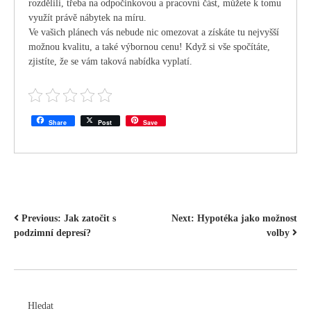
rozdělili, třeba na odpočinkovou a pracovní část, můžete k tomu
využít právě nábytek na míru.
Ve vašich plánech vás nebude nic omezovat a získáte tu nejvyšší
možnou kvalitu, a také výbornou cenu! Když si vše spočítáte,
zjistíte, že se vám taková nabídka vyplatí.
Share
Post
Save
NAVIGACE
Previous:
Jak zatočit s
Next:
Hypotéka jako možnost
podzimní depresí?
volby
PRO
PŘÍSPĚVEK
Hledat