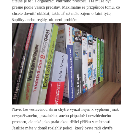
Stejné je to i s organizací vnitřního prostoru, i ta může být
přesně podle vašich představ. Maximálně se přizpůsobí tomu, co
chcete dovnitř ukládat, takže ať už máte zájem o šatní tyče,
šuplíky anebo regály, nic není problém.
Navíc lze vestavěnou skříň chytře využít nejen k vyplnění jinak
nevyužívaného, prázdného, anebo případně i nevzhledného
prostoru, ale také jako praktickou dělící příčku v místnosti.
Jestliže máte v domě rozlehlý pokoj, který byste rádi chytře