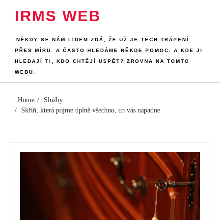
Skip
IRMS WEB
to
content
NĚKDY SE NÁM LIDEM ZDÁ, ŽE UŽ JE TĚCH TRÁPENÍ
PŘES MÍRU. A ČASTO HLEDÁME NĚKDE POMOC. A KDE JI
HLEDAJÍ TI, KDO CHTĚJÍ USPĚT? ZROVNA NA TOMTO
WEBU.
Home
Služby
Skříň, která pojme úplně všechno, co vás napadne