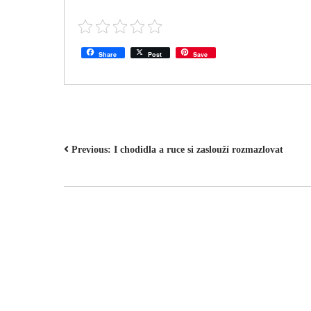
Share
Post
Save
NAVIGACE
Previous:
I chodidla a ruce si zaslouží rozmazlovat
PRO
PŘÍSPĚVEK