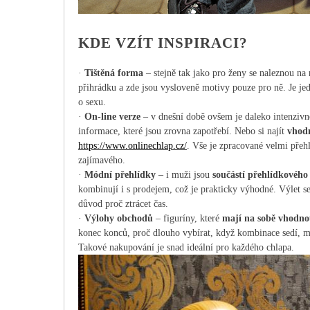
KDE VZÍT INSPIRACI?
·
Tištěná forma
– stejně tak jako pro ženy se naleznou na
přihrádku a zde jsou vysloveně motivy pouze pro ně. Je jed
o sexu.
·
On-line verze
– v dnešní době ovšem je daleko intenzivně
informace, které jsou zrovna zapotřebí. Nebo si najít
vhod
https://www.onlinechlap.cz/
. Vše je zpracované velmi přehl
zajímavého.
·
Módní přehlídky
– i muži jsou
součástí přehlídkového
kombinují i s prodejem, což je prakticky výhodné. Výlet s
důvod proč ztrácet čas.
·
Výlohy obchodů
– figuríny, které
mají na sobě vhodno
konec konců, proč dlouho vybírat, když kombinace sedí, mu
Takové nakupování je snad ideální pro každého chlapa.