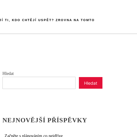
JÍ TI, KDO CHTĚJÍ USPĚT? ZROVNA NA TOMTO
Hledat
Hledat
NEJNOVĚJŠÍ PŘÍSPĚVKY
Začněte s plánováním co nejdříve