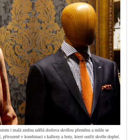
a potom i malá změna udělá doslova skvělou přeměnu a může se
í, přirozeně v kombinaci s kalhoty a boty, které outfit skvěle doplní.