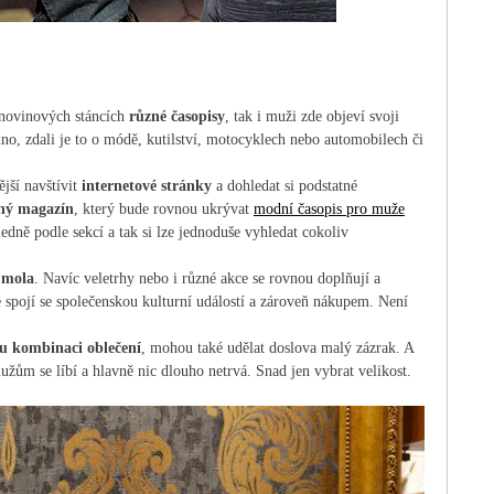
 novinových stáncích
různé časopisy
, tak i muži zde objeví svoji
no, zdali je to o módě, kutilství, motocyklech nebo automobilech či
jší navštívit
internetové stránky
a dohledat si podstatné
ný magazín
, který bude rovnou ukrývat
modní časopis pro muže
edně podle sekcí a tak si lze jednoduše vyhledat cokoliv
 mola
. Navíc veletrhy nebo i různé akce se rovnou doplňují a
e spojí se společenskou kulturní událostí a zároveň nákupem. Není
u kombinaci oblečení
, mohou také udělat doslova malý zázrak. A
žům se líbí a hlavně nic dlouho netrvá. Snad jen vybrat velikost.