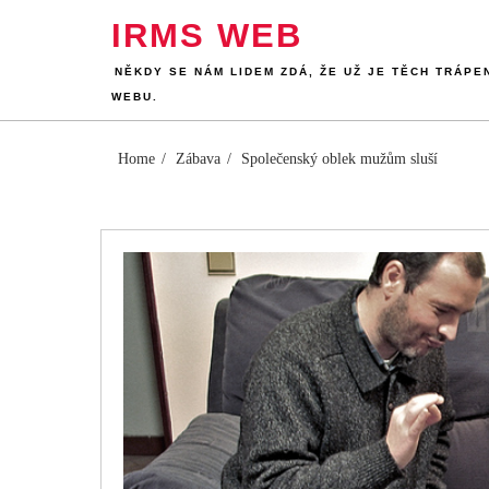
Skip
IRMS WEB
to
content
NĚKDY SE NÁM LIDEM ZDÁ, ŽE UŽ JE TĚCH TRÁPE
WEBU.
Home
Zábava
Společenský oblek mužům sluší