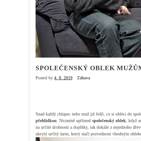
SPOLEČENSKÝ OBLEK MUŽŮM
Posted by
4. 8. 2019
Zábava
Snad každý chlapec nebo muž již řešil, co si obléci do spol
přehlídkou
. Nicméně upřímně
společenský oblek
, když s
na určité drobnosti a doplňky, tak dokáže z nejednoho dře
ukrytý určitý šarm, který stačí pozvednout vhodným obleke