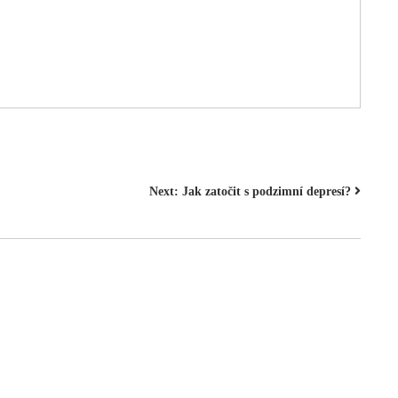
Next:
Jak zatočit s podzimní depresí?