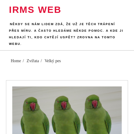
Skip
IRMS WEB
to
content
NĚKDY SE NÁM LIDEM ZDÁ, ŽE UŽ JE TĚCH TRÁPENÍ
PŘES MÍRU. A ČASTO HLEDÁME NĚKDE POMOC. A KDE JI
HLEDAJÍ TI, KDO CHTĚJÍ USPĚT? ZROVNA NA TOMTO
WEBU.
Home
Zvířata
Velký pes