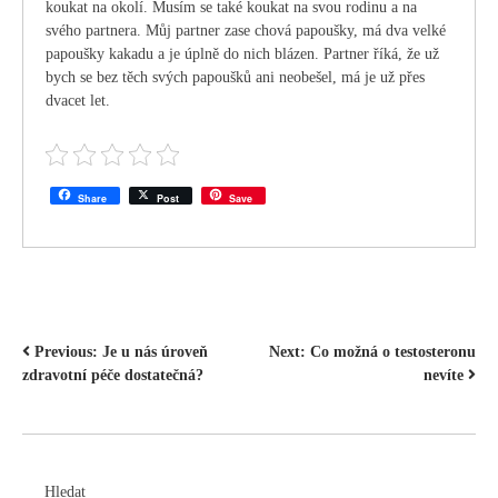
koukat na okolí. Musím se také koukat na svou rodinu a na
svého partnera. Můj partner zase chová papoušky, má dva velké
papoušky kakadu a je úplně do nich blázen. Partner říká, že už
bych se bez těch svých papoušků ani neobešel, má je už přes
dvacet let.
Share
Post
Save
NAVIGACE
Previous:
Je u nás úroveň
Next:
Co možná o testosteronu
zdravotní péče dostatečná?
nevíte
PRO
PŘÍSPĚVEK
Hledat