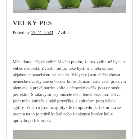
VELKÝ PES
Posted by
13. 11. 2023
Zvířata
Máte doma nějaké zvíře? Já vám povím, že bez zvířat už bych se
vůbec neobešla. Zvířata miluji, také bych si chtěla sehnat
nějakou chovatelskou psí stanici. Vždycky jsem chtěla chovat
německé ovčáky anebo border kolie. Já mám ráda větší pracovní
plemena, a právě border kolie a německý ovčák jsou opravdu
perfektní. S takovými psy můžete dělat téměř všechno. Dříve
jsem měla knírače a také jezevčíka, s kníračem jsem dělala
agility. Víte, co jsou to agility? Je to opravdu perfektní hra se
psem a na to je právě knírač nebo i dokonce border kolie
opravdu perfektní pes.