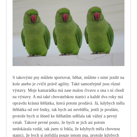
S takovými psy můžete sportovat, běhat, můžete s nimi jezdit na
kole anebo je cvičit právě agility. Také samozřejmě jsou různé
výstavy. Moje kamarádka má zase malou čivavu a ona s ní chodí
na výstavy. A má také chovatelskou stanici a každé dva roky má
opravdu krásná štěňátka, která potom prodává. Já, kdybych měla
štěňátka od své fenky, tak bych asi nevěděla, jestli je prodám,
protože bych si ihned ke štěňatům udělala tak vážný a pevný
vztah. Takové pevné pouto, že bych se jich asi potom
nedokázala vzdát, tak jsem si řekla, že kdybych měla chovnou
stanici, že bych si pořídila pouze jenom psa, protože kdybych