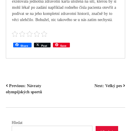
existovala jednotná zdravotní karta uložená na síti, kterou by si
mohl lékař po zadání například rodného čísla pacienta otevřít a
podívat se na jeho kompletní zdravotní historii, značně by to
věci ulehčilo. Bohužel, nic takového se u nás zatím nechystá.
Share
Post
Save
NAVIGACE
Previous:
Návraty
Next:
Velký pes
olympijských sportů
PRO
PŘÍSPĚVEK
Hledat