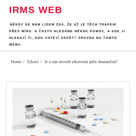
Skip
IRMS WEB
to
content
NĚKDY SE NÁM LIDEM ZDÁ, ŽE UŽ JE TĚCH TRÁPENÍ
PŘES MÍRU. A ČASTO HLEDÁME NĚKDE POMOC. A KDE JI
HLEDAJÍ TI, KDO CHTĚJÍ USPĚT? ZROVNA NA TOMTO
WEBU.
Home
Zdraví
Je u nás úroveň zdravotní péče dostatečná?