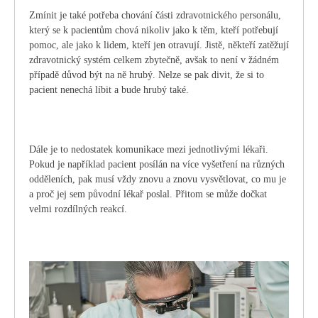
Zmínit je také potřeba chování části zdravotnického personálu,
který se k pacientům chová nikoliv jako k těm, kteří potřebují
pomoc, ale jako k lidem, kteří jen otravují. Jistě, někteří zatěžují
zdravotnický systém celkem zbytečně, avšak to není v žádném
případě důvod být na ně hrubý. Nelze se pak divit, že si to
pacient nenechá líbit a bude hrubý také.
Dále je to nedostatek komunikace mezi jednotlivými lékaři.
Pokud je například pacient posílán na více vyšetření na různých
odděleních, pak musí vždy znovu a znovu vysvětlovat, co mu je
a proč jej sem původní lékař poslal. Přitom se může dočkat
velmi rozdílných reakcí.