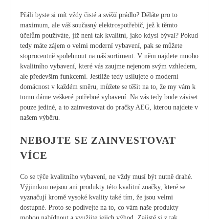
Přáli byste si mít vždy čisté a svěží prádlo? Děláte pro to
maximum, ale váš současný elektrospotřebič, jež k těmto
účelům používáte, již není tak kvalitní, jako kdysi býval? Pokud
tedy máte zájem o velmi moderní vybavení, pak se můžete
stoprocentně spolehnout na náš sortiment. V něm najdete mnoho
kvalitního vybavení, které vás zaujme nejenom svým vzhledem,
ale především funkcemi. Jestliže tedy usilujete o moderní
domácnost v každém směru, můžete se těšit na to, že my vám k
tomu dáme veškeré potřebné vybavení. Na vás tedy bude záviset
pouze jediné, a to zainvestovat do
pračky AEG
, kterou najdete v
našem výběru.
NEBOJTE SE ZAINVESTOVAT
VÍCE
Co se týče kvalitního vybavení, ne vždy musí být nutně drahé.
Výjimkou nejsou ani produkty této kvalitní značky, které se
vyznačují kromě vysoké kvality také tím, že jsou velmi
dostupné. Proto se podívejte na to, co vám naše produkty
mohou nabídnout a využijte jejich výhod. Zajisté si z tak