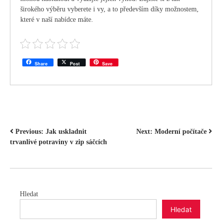
širokého výběru vyberete i vy, a to především díky možnostem,
které v naší nabídce máte.
Share
Post
Save
NAVIGACE
Previous:
Jak uskladnit
Next:
Moderní počítače
trvanlivé potraviny v zip sáčcích
PRO
PŘÍSPĚVEK
Hledat
Hledat