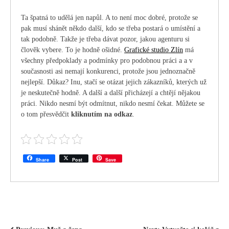
Ta špatná to udělá jen napůl. A to není moc dobré, protože se
pak musí shánět někdo další, kdo se třeba postará o umístění a
tak podobně. Takže je třeba dávat pozor, jakou agenturu si
člověk vybere. To je hodně ošidné.
Grafické studio Zlín
má
všechny předpoklady a podmínky pro podobnou práci a a v
současnosti asi nemají konkurenci, protože jsou jednoznačně
nejlepší. Důkaz? Inu, stačí se otázat jejich zákazníků, kterých už
je neskutečně hodně. A další a další přicházejí a chtějí nějakou
práci. Nikdo nesmí být odmítnut, nikdo nesmí čekat. Můžete se
o tom přesvědčit
kliknutím na odkaz
.
Share
Post
Save