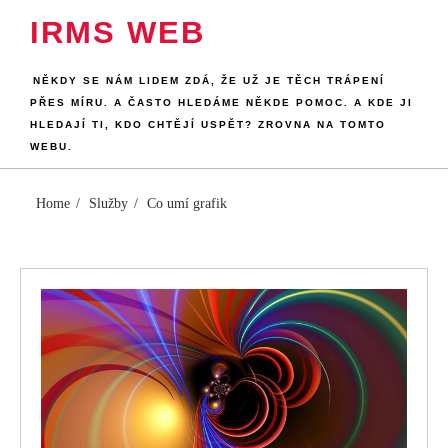
Skip
IRMS WEB
to
content
NĚKDY SE NÁM LIDEM ZDÁ, ŽE UŽ JE TĚCH TRÁPENÍ
PŘES MÍRU. A ČASTO HLEDÁME NĚKDE POMOC. A KDE JI
HLEDAJÍ TI, KDO CHTĚJÍ USPĚT? ZROVNA NA TOMTO
WEBU.
Home
Služby
Co umí grafik