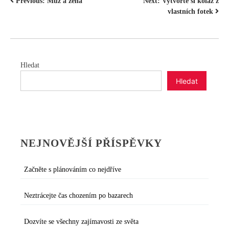
NAVIGACE
Previous:
Muž a žena
Next:
Vytvořte si koláž z
vlastních fotek
PRO
PŘÍSPĚVEK
Hledat
Hledat
NEJNOVĚJŠÍ PŘÍSPĚVKY
Začněte s plánováním co nejdříve
Neztrácejte čas chozením po bazarech
Dozvíte se všechny zajímavosti ze světa