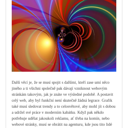
Další věcí je, že se musí spojit s dalšími, kteří zase umí něco
jiného a ti všichni společně pak dávají vzniknout webovým
stránkám takovým, jak je znáte ve výsledné podobě. A postavit
celý web, aby byl funkční není skutečně žádná legrace. Grafik
také musí sledovat trendy a to celosvětové, aby mohl jít s dobou
a udržel své práce v moderním kabátku. Když pak někdo
potřebuje udělat jakoukoli reklamu, ať třeba na komín, nebo
webové stránky, musí se obrátit na agenturu, kde jsou tito lidé