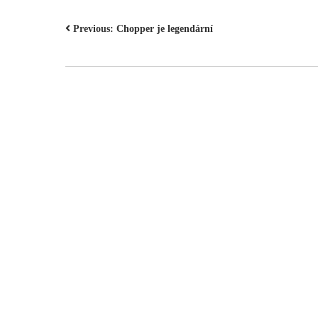
NAVIGACE
Previous:
Chopper je legendární
PRO
PŘÍSPĚVEK