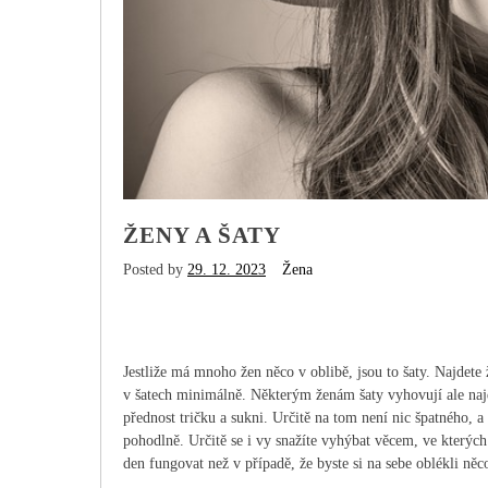
ŽENY A ŠATY
Posted by
29. 12. 2023
Žena
Jestliže má mnoho žen něco v oblibě, jsou to šaty. Najdete ž
v šatech minimálně. Některým ženám šaty vyhovují ale najdou
přednost tričku a sukni. Určitě na tom není nic špatného, a 
pohodlně. Určitě se i vy snažíte vyhýbat věcem, ve kterých s
den fungovat než v případě, že byste si na sebe oblékli ně