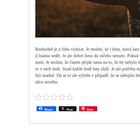
Rozhodně je z čeho vybírat. Je možné, že i žena, která šaty
jí budou sedět. Je ale dobré ženu do ničeho nenutit. Pokud
nutit. Je možné, že časem přijde sama na to, že by nebylo šp
to v nich sluší. Snad každé ženě šaty sluší. Je ale potřeba
být snadné. Dá se to ale vyřešit v případě, že se nebojíte h
něco nového.
Share
Post
Save