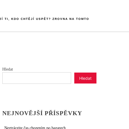
JÍ TI, KDO CHTĚJÍ USPĚT? ZROVNA NA TOMTO
Hledat
Hledat
NEJNOVĚJŠÍ PŘÍSPĚVKY
Neztrácejte čas chozením po bazarech