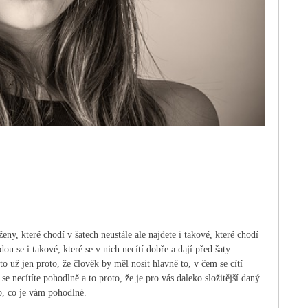
eny, které chodí v šatech neustále ale najdete i takové, které chodí
 se i takové, které se v nich necítí dobře a dají před šaty
to už jen proto, že člověk by měl nosit hlavně to, v čem se cítí
e necítíte pohodlně a to proto, že je pro vás daleko složitější daný
co, co je vám pohodlné.