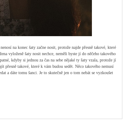
 nenosí na konec šaty začne nosit, protože najde přesně takové, které
 žena vyloženě šaty nosit nechce, neměli byste jí do něčeho takového
atné, kdyby si jednou za čas na sebe nějaké ty šaty vzala, protože jí
 najít přesně takové, které k vám budou sedět. Něco takového nemusí
ledat a dáte tomu šanci. Je to skutečně jen o tom nebát se vyzkoušet