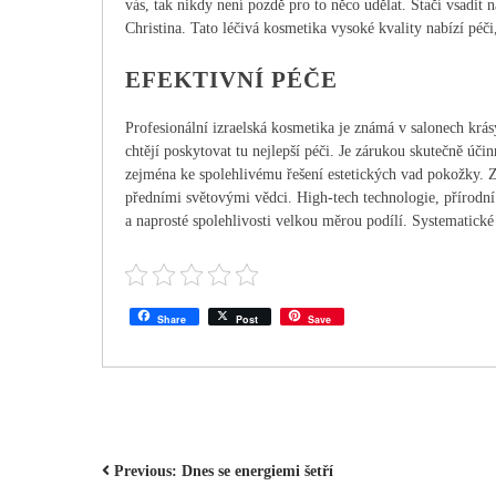
vás, tak nikdy není pozdě pro to něco udělat. Stačí vsadit
Christina. Tato léčivá
kosmetika
vysoké kvality nabízí péči
EFEKTIVNÍ PÉČE
Profesionální izraelská kosmetika je známá v salonech krásy 
chtějí poskytovat tu nejlepší péči. Je zárukou skutečně úči
zejména ke spolehlivému řešení estetických vad pokožky. Z
předními světovými vědci. High-tech technologie, přírodní 
a naprosté spolehlivosti velkou měrou podílí. Systematické
Share
Post
Save
NAVIGACE
Previous:
Dnes se energiemi šetří