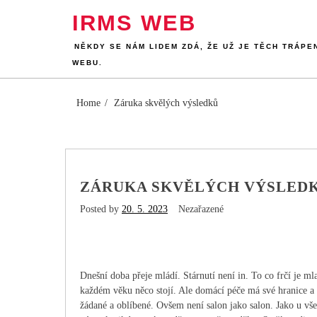
Skip
IRMS WEB
to
content
NĚKDY SE NÁM LIDEM ZDÁ, ŽE UŽ JE TĚCH TRÁPE
WEBU.
Home
Záruka skvělých výsledků
ZÁRUKA SKVĚLÝCH VÝSLED
Posted by
20. 5. 2023
Nezařazené
Dnešní doba přeje mládí. Stárnutí není in. To co frčí je ml
každém věku něco stojí. Ale domácí péče má své hranice a n
žádané a oblíbené. Ovšem není salon jako salon. Jako u všeho