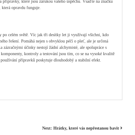
 na přípravky, které jsou zárukou vašeho úspěchu. Vsaďte na značku
, která opravdu funguje.
po celém světě. Víc jak tři desítky let ji využívají všichni, kdo
nného řešení. Pomáhá nejen s obvyklou péčí o pleť, ale je určená
a zázračnými účinky nestojí žádní alchymisté, ale spolupráce s
komponenty, kontroly a testování jsou tím, co se na vysoké kvalitě
 používání přípravků poskytuje dlouhodobý a stabilní efekt.
Next:
Hrátky, které vás nepřestanou bavit