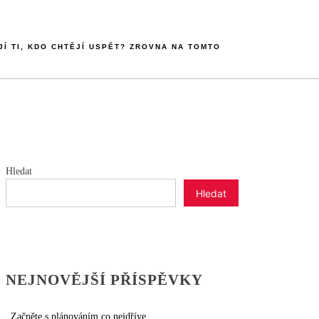
JÍ TI, KDO CHTĚJÍ USPĚT? ZROVNA NA TOMTO
Hledat
Hledat
NEJNOVĚJŠÍ PŘÍSPĚVKY
Začněte s plánováním co nejdříve