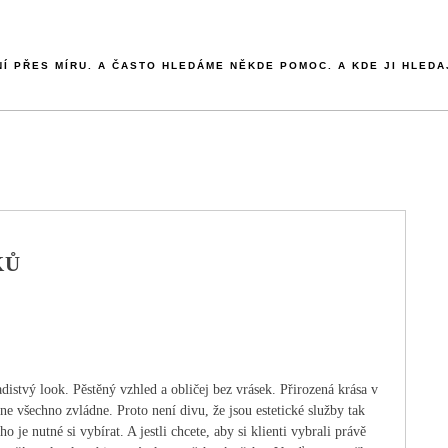
NÍ PŘES MÍRU. A ČASTO HLEDÁME NĚKDE POMOC. A KDE JI HLEDA
KŮ
adistvý look. Pěstěný vzhled a obličej bez vrásek. Přirozená krása v
e všechno zvládne. Proto není divu, že jsou estetické služby tak
 je nutné si vybírat. A jestli chcete, aby si klienti vybrali právě