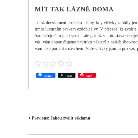
MÍT TAK LÁZNĚ DOMA
To už dneska není problém. Doby, kdy vířivky zdobily jen 
tímto luxusním prvkem ozdobit i vy. V případě, že zvolíte 
Samozřejmě to jde i venku, ale pak už se toto stává energet
vás, vám doporučujeme navštívit některý z našich showroo
vám také poradit s návrhem. Naše
vířivky
jsou tu pro vás, 
Share
Post
Save
NAVIGACE
Previous:
Jakou zvolit reklamu
PRO