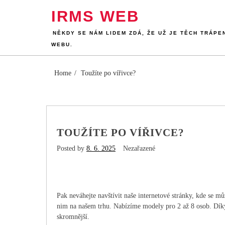
Skip
IRMS WEB
to
content
NĚKDY SE NÁM LIDEM ZDÁ, ŽE UŽ JE TĚCH TRÁPE
WEBU.
Home
Toužíte po vířivce?
TOUŽÍTE PO VÍŘIVCE?
Posted by
8. 6. 2025
Nezařazené
Pak neváhejte navštívit naše internetové stránky, kde se m
nim na našem trhu. Nabízíme modely pro 2 až 8 osob. Dík
skromnější.