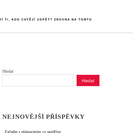
JÍ TI, KDO CHTĚJÍ USPĚT? ZROVNA NA TOMTO
Hledat
Hledat
NEJNOVĚJŠÍ PŘÍSPĚVKY
Začněte s plánováním co nejdříve