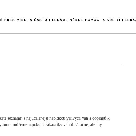
NÍ PŘES MÍRU. A ČASTO HLEDÁME NĚKDE POMOC. A KDE JI HLEDA
ůžete seznámit s nejucelenější nabídkou vířivých van a doplňků k
y tomu můžeme uspokojit zákazníky velmi náročné, ale i ty