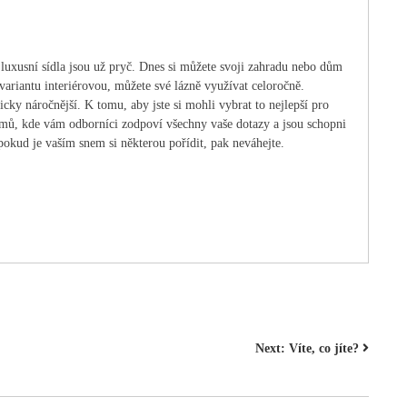
luxusní sídla jsou už pryč. Dnes si můžete svoji zahradu nebo dům
variantu interiérovou, můžete své lázně využívat celoročně.
icky náročnější. K tomu, aby jste si mohli vybrat to nejlepší pro
mů, kde vám odborníci zodpoví všechny vaše dotazy a jsou schopni
pokud je vaším snem si některou pořídit, pak neváhejte.
Next:
Víte, co jíte?