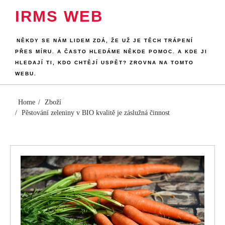
Skip
IRMS WEB
to
content
NĚKDY SE NÁM LIDEM ZDÁ, ŽE UŽ JE TĚCH TRÁPENÍ
PŘES MÍRU. A ČASTO HLEDÁME NĚKDE POMOC. A KDE JI
HLEDAJÍ TI, KDO CHTĚJÍ USPĚT? ZROVNA NA TOMTO
WEBU.
Home
Zboží
Pěstování zeleniny v BIO kvalitě je záslužná činnost