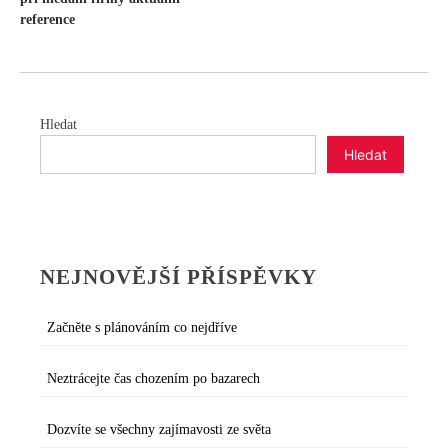
PRO
reference
PŘÍSPĚVEK
Hledat
Hledat
NEJNOVĚJŠÍ PŘÍSPĚVKY
Začněte s plánováním co nejdříve
Neztrácejte čas chozením po bazarech
Dozvíte se všechny zajímavosti ze světa