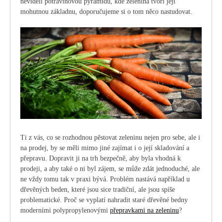
neviděli potravinovou pyramidu, kde zelenina tvoří její
mohutnou základnu, doporučujeme si o tom něco nastudovat.
Ti z vás, co se rozhodnou pěstovat zeleninu nejen pro sebe, ale i
na prodej, by se měli mimo jiné zajímat i o její skladování a
přepravu. Dopravit ji na trh bezpečně, aby byla vhodná k
prodeji, a aby také o ni byl zájem, se může zdát jednoduché, ale
ne vždy tomu tak v praxi bývá. Problém nastává například u
dřevěných beden, které jsou sice tradiční, ale jsou spíše
problematické. Proč se vyplatí nahradit staré dřevěné bedny
moderními polypropylenovými
přepravkami na zeleninu
?