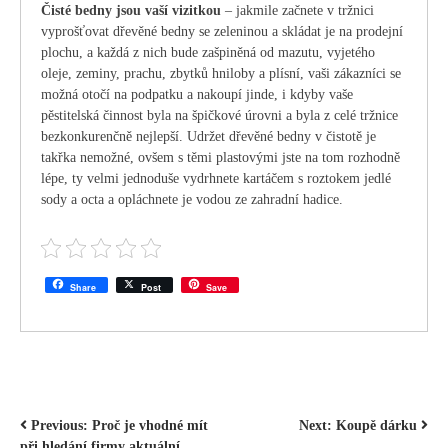
Čisté bedny jsou vaší vizitkou
– jakmile začnete v tržnici
vyprošťovat dřevěné bedny se zeleninou a skládat je na prodejní
plochu, a každá z nich bude zašpiněná od mazutu, vyjetého
oleje, zeminy, prachu, zbytků hniloby a plísní, vaši zákazníci se
možná otočí na podpatku a nakoupí jinde, i kdyby vaše
pěstitelská činnost byla na špičkové úrovni a byla z celé tržnice
bezkonkurenčně nejlepší. Udržet dřevěné bedny v čistotě je
takřka nemožné, ovšem s těmi plastovými jste na tom rozhodně
lépe, ty velmi jednoduše vydrhnete kartáčem s roztokem jedlé
sody a octa a opláchnete je vodou ze zahradní hadice.
Share
Post
Save
NAVIGACE
Previous:
Proč je vhodné mít
Next:
Koupě dárku
při hledání firmy aktuální