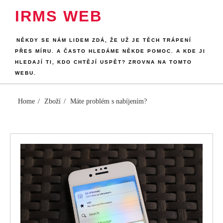
Skip
IRMS WEB
to
content
NĚKDY SE NÁM LIDEM ZDÁ, ŽE UŽ JE TĚCH TRÁPENÍ
PŘES MÍRU. A ČASTO HLEDÁME NĚKDE POMOC. A KDE JI
HLEDAJÍ TI, KDO CHTĚJÍ USPĚT? ZROVNA NA TOMTO
WEBU.
Home
Zboží
Máte problém s nabíjením?