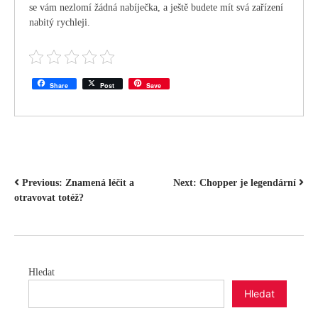
se vám nezlomí žádná nabíječka, a ještě budete mít svá zařízení
nabitý rychleji.
Share
Post
Save
NAVIGACE
Previous:
Znamená léčit a
Next:
Chopper je legendární
otravovat totéž?
PRO
PŘÍSPĚVEK
Hledat
Hledat