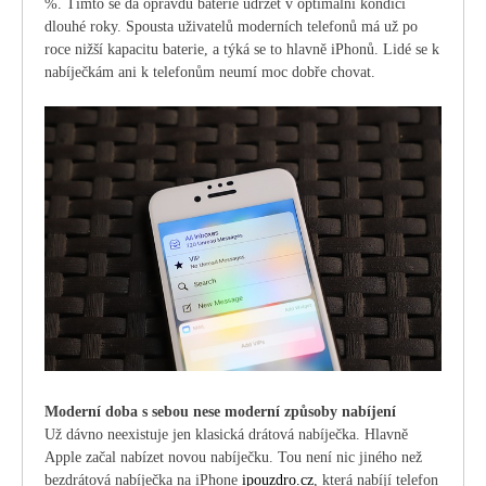
%. Tímto se dá opravdu baterie udržet v optimální kondici
dlouhé roky. Spousta uživatelů moderních telefonů má už po
roce nižší kapacitu baterie, a týká se to hlavně iPhonů. Lidé se k
nabíječkám ani k telefonům neumí moc dobře chovat.
Moderní doba s sebou nese moderní způsoby nabíjení
Už dávno neexistuje jen klasická drátová nabíječka. Hlavně
Apple začal nabízet novou nabíječku. Tou není nic jiného než
bezdrátová nabíječka na iPhone
ipouzdro.cz
, která nabíjí telefon