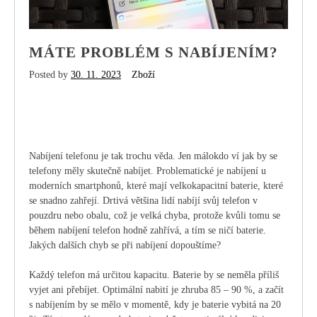
MÁTE PROBLÉM S NABÍJENÍM?
Posted by
30. 11. 2023
Zboží
Nabíjení telefonu je tak trochu věda. Jen málokdo ví jak by se
telefony měly skutečně nabíjet. Problematické je nabíjení u
moderních smartphonů, které mají velkokapacitní baterie, které
se snadno zahřejí. Drtivá většina lidí nabíjí svůj telefon v
pouzdru nebo obalu, což je velká chyba, protože kvůli tomu se
během nabíjení telefon hodně zahřívá, a tím se ničí baterie.
Jakých dalších chyb se při nabíjení dopouštíme?
Každý telefon má určitou kapacitu. Baterie by se neměla příliš
vyjet ani přebíjet. Optimální nabití je zhruba 85 – 90 %, a začít
s nabíjením by se mělo v momentě, kdy je baterie vybitá na 20