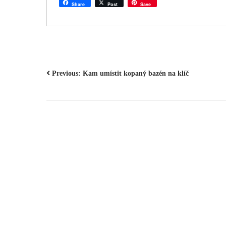
Share
Post
Save
NAVIGACE
Previous:
Kam umístit kopaný bazén na klíč
PRO
PŘÍSPĚVEK