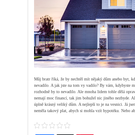
Můj bratr říká, že by nechtěl mít nějaký dům anebo byt, k
nevadilo. A jak jste na tom vy vadilo? By vám, kdybyste m
rozhodně by to nevadilo. Ale mnoha lidem tohle dělá oprav
nemají moc financí, tak jim bohužel nic jiného nezbyde. Al
úplně krásný veliký dům. A nejlepší to je na vesnici. Já j
neměla takový plat, abych si mohla vzít hypotéku. Nebo ab