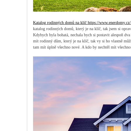
Katalog rodinných domů na klíč https://www.enerdomy.cz/k
katalog rodinných domů, který je na klíč, tak jsem si opr
Kdybych byla bohatá, nechala bych si postavit alespoň dva
mít rodinný dům, který je na klíč, tak vy si ho vlastně mů
tam mít úplně všechno nové. A kdo by nechtěl mít všechn