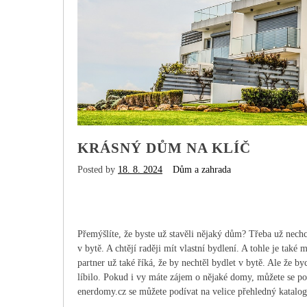
KRÁSNÝ DŮM NA KLÍČ
Posted by
18. 8. 2024
Dům a zahrada
Přemýšlíte, že byste už stavěli nějaký dům? Třeba už nechce
v bytě. A chtějí raději mít vlastní bydlení. A tohle je tak
partner už také říká, že by nechtěl bydlet v bytě. Ale že b
líbilo. Pokud i vy máte zájem o nějaké domy, můžete se p
enerdomy.cz se můžete podívat na velice přehledný katalog