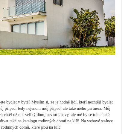
te bydlet v bytě? Myslím si, že je hodně lidí, kteří nechtějí bydlet
é můj případ, tedy nejenom můj případ, ale také mého partnera. Můj
ych chtěl už mít veliký dům, nevím jak vy, ale mě by se tohle také
odívat také na katalogu rodinných domů na klíč. Na webové stránce
 rodinných domů, které jsou na klíč.