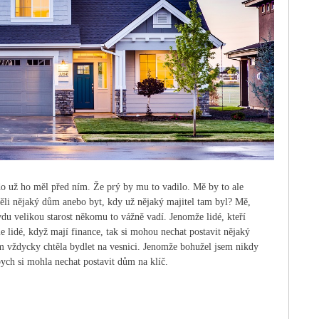
do už ho měl před ním. Že prý by mu to vadilo. Mě by to ale
ěli nějaký dům anebo byt, kdy už nějaký majitel tam byl? Mě,
du velikou starost někomu to vážně vadí. Jenomže lidé, kteří
e lidé, když mají finance, tak si mohou nechat postavit nějaký
sem vždycky chtěla bydlet na vesnici. Jenomže bohužel jsem nikdy
ych si mohla nechat postavit dům na klíč.