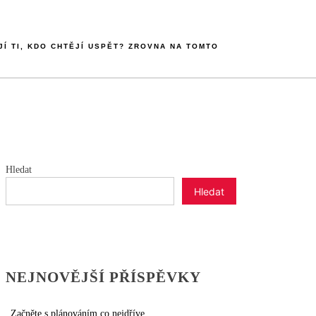
JÍ TI, KDO CHTĚJÍ USPĚT? ZROVNA NA TOMTO
Hledat
Hledat
NEJNOVĚJŠÍ PŘÍSPĚVKY
Začněte s plánováním co nejdříve