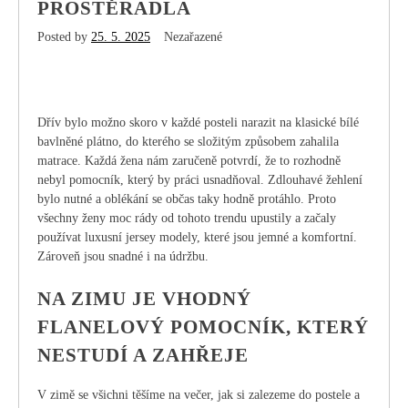
PROSTĚRADLA
Posted by
25. 5. 2025
Nezařazené
Dřív bylo možno skoro v každé posteli narazit na klasické bílé
bavlněné plátno, do kterého se složitým způsobem zahalila
matrace. Každá žena nám zaručeně potvrdí, že to rozhodně
nebyl pomocník, který by práci usnadňoval. Zdlouhavé žehlení
bylo nutné a oblékání se občas taky hodně protáhlo. Proto
všechny ženy moc rády od tohoto trendu upustily a začaly
používat luxusní jersey modely, které jsou jemné a komfortní.
Zároveň jsou snadné i na údržbu.
NA ZIMU JE VHODNÝ
FLANELOVÝ POMOCNÍK, KTERÝ
NESTUDÍ A ZAHŘEJE
V zimě se všichni těšíme na večer, jak si zalezeme do postele a