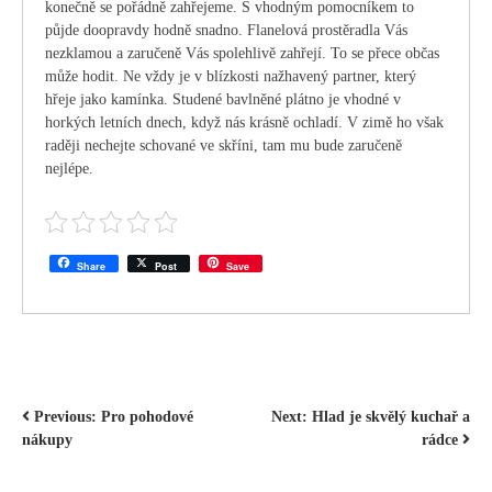
konečně se pořádně zahřejeme. S vhodným pomocníkem to
půjde doopravdy hodně snadno. Flanelová
prostěradla
Vás
nezklamou a zaručeně Vás spolehlivě zahřejí. To se přece občas
může hodit. Ne vždy je v blízkosti nažhavený partner, který
hřeje jako kamínka. Studené bavlněné plátno je vhodné v
horkých letních dnech, když nás krásně ochladí. V zimě ho však
raději nechejte schované ve skříni, tam mu bude zaručeně
nejlépe.
Share
Post
Save
NAVIGACE
Previous:
Pro pohodové
Next:
Hlad je skvělý kuchař a
nákupy
rádce
PRO
PŘÍSPĚVEK