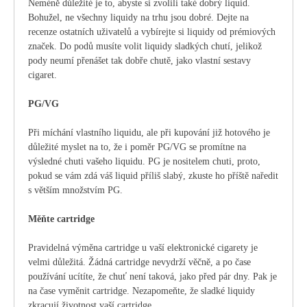
Neméně důležité je to, abyste si zvolili také dobrý liquid.
Bohužel, ne všechny liquidy na trhu jsou dobré. Dejte na
recenze ostatních uživatelů a vybírejte si liquidy od prémiových
značek. Do podů musíte volit liquidy sladkých chutí, jelikož
pody neumí přenášet tak dobře chutě, jako vlastní sestavy
cigaret.
PG/VG
Při míchání vlastního liquidu, ale při kupování již hotového je
důležité myslet na to, že i poměr PG/VG se promítne na
výsledné chuti vašeho liquidu. PG je nositelem chuti, proto,
pokud se vám zdá váš liquid příliš slabý, zkuste ho příště naředit
s větším množstvím PG.
Měňte cartridge
Pravidelná výměna cartridge u vaší elektronické cigarety je
velmi důležitá. Žádná cartridge nevydrží věčně, a po čase
používání ucítíte, že chuť není taková, jako před pár dny. Pak je
na čase vyměnit cartridge. Nezapomeňte, že sladké liquidy
zkracují životnost vaší cartridge.