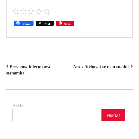
Share
Post
Save
NAVIGACE
Previous:
Internetová
Next:
Stěhovat se není snadné
seznamka
PRO
PŘÍSPĚVEK
Hledat
Hledat