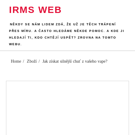
Skip
IRMS WEB
to
content
NĚKDY SE NÁM LIDEM ZDÁ, ŽE UŽ JE TĚCH TRÁPENÍ
PŘES MÍRU. A ČASTO HLEDÁME NĚKDE POMOC. A KDE JI
HLEDAJÍ TI, KDO CHTĚJÍ USPĚT? ZROVNA NA TOMTO
WEBU.
Home
Zboží
Jak získat silnější chuť z vašeho vape?