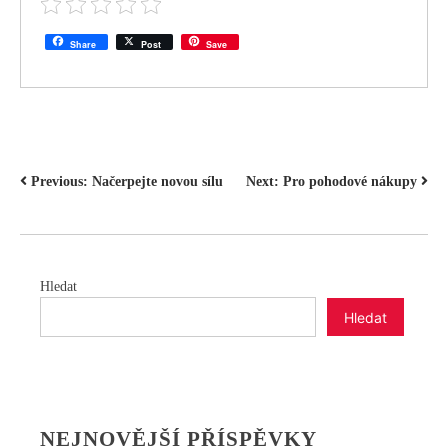
Share
Post
Save
NAVIGACE
Previous:
Načerpejte novou sílu
Next:
Pro pohodové nákupy
PRO
PŘÍSPĚVEK
Hledat
Hledat
NEJNOVĚJŠÍ PŘÍSPĚVKY