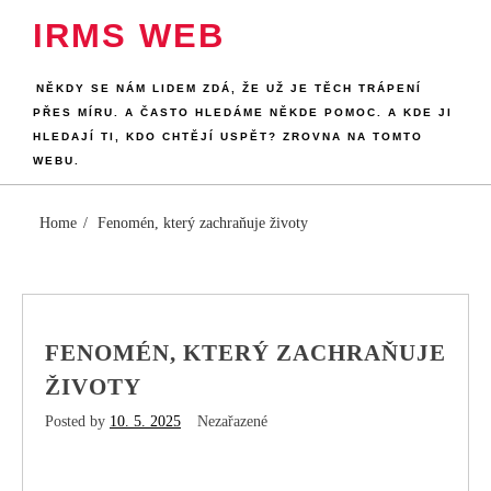
Skip
IRMS WEB
to
content
NĚKDY SE NÁM LIDEM ZDÁ, ŽE UŽ JE TĚCH TRÁPENÍ
PŘES MÍRU. A ČASTO HLEDÁME NĚKDE POMOC. A KDE JI
HLEDAJÍ TI, KDO CHTĚJÍ USPĚT? ZROVNA NA TOMTO
WEBU.
Home
Fenomén, který zachraňuje životy
FENOMÉN, KTERÝ ZACHRAŇUJE
ŽIVOTY
Posted by
10. 5. 2025
Nezařazené