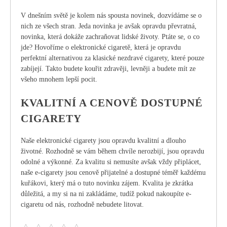
V dnešním světě je kolem nás spousta novinek, dozvídáme se o
nich ze všech stran. Jeda novinka je avšak opravdu převratná,
novinka, která dokáže zachraňovat lidské životy. Ptáte se, o co
jde? Hovoříme o elektronické cigaretě, která je opravdu
perfektní alternativou za klasické nezdravé cigarety, které pouze
zabíjejí. Takto budete kouřit zdravěji, levněji a budete mít ze
všeho mnohem lepší pocit.
KVALITNÍ A CENOVĚ DOSTUPNÉ
CIGARETY
Naše
elektronické cigarety
jsou opravdu kvalitní a dlouho
životné. Rozhodně se vám během chvíle nerozbijí, jsou opravdu
odolné a výkonné. Za kvalitu si nemusíte avšak vždy připlácet,
naše e-cigarety jsou cenově přijatelné a dostupné téměř každému
kuřákovi, který má o tuto novinku zájem. Kvalita je zkrátka
důležitá, a my si na ni zakládáme, tudíž pokud nakoupíte e-
cigaretu od nás, rozhodně nebudete litovat.