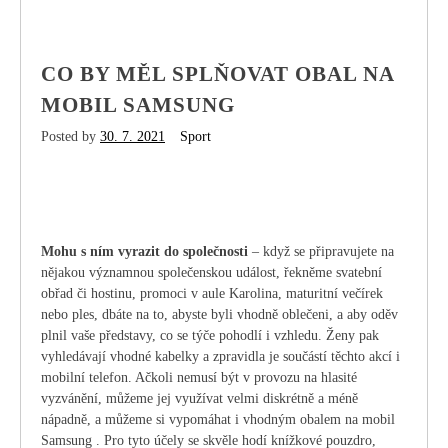
CO BY MĚL SPLŇOVAT OBAL NA
MOBIL SAMSUNG
Posted by
30. 7. 2021
Sport
Mohu s ním vyrazit do společnosti
– když se připravujete na
nějakou významnou společenskou událost, řekněme svatební
obřad či hostinu, promoci v aule Karolina, maturitní večírek
nebo ples, dbáte na to, abyste byli vhodně oblečeni, a aby oděv
plnil vaše představy, co se týče pohodlí i vzhledu. Ženy pak
vyhledávají vhodné kabelky a zpravidla je součástí těchto akcí i
mobilní telefon. Ačkoli nemusí být v provozu na hlasité
vyzvánění, můžeme jej využívat velmi diskrétně a méně
nápadně, a můžeme si vypomáhat i vhodným obalem na mobil
Samsung
. Pro tyto účely se skvěle hodí knížkové pouzdro,