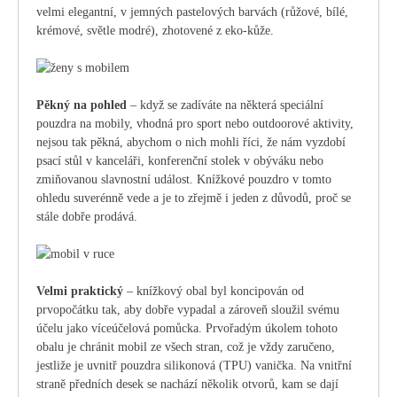
velmi elegantní, v jemných pastelových barvách (růžové, bílé,
krémové, světle modré), zhotovené z eko-kůže.
Pěkný na pohled
– když se zadíváte na některá speciální
pouzdra na mobily, vhodná pro sport nebo outdoorové aktivity,
nejsou tak pěkná, abychom o nich mohli říci, že nám vyzdobí
psací stůl v kanceláři, konferenční stolek v obýváku nebo
zmiňovanou slavnostní událost. Knížkové pouzdro v tomto
ohledu suverénně vede a je to zřejmě i jeden z důvodů, proč se
stále dobře prodává.
Velmi praktický
– knížkový obal byl koncipován od
prvopočátku tak, aby dobře vypadal a zároveň sloužil svému
účelu jako víceúčelová pomůcka. Prvořadým úkolem tohoto
obalu je chránit mobil ze všech stran, což je vždy zaručeno,
jestliže je uvnitř pouzdra silikonová (TPU) vanička. Na vnitřní
straně předních desek se nachází několik otvorů, kam se dají