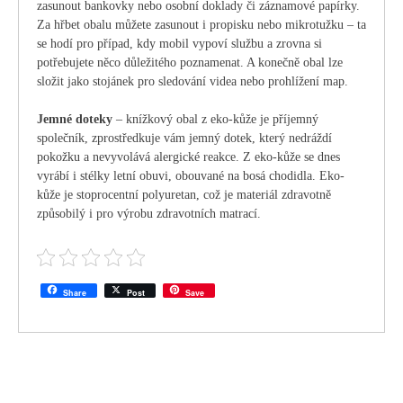
zasunout bankovky nebo osobní doklady či záznamové papírky.
Za hřbet obalu můžete zasunout i propisku nebo mikrotužku – ta
se hodí pro případ, kdy mobil vypoví službu a zrovna si
potřebujete něco důležitého poznamenat. A konečně obal lze
složit jako stojánek pro sledování videa nebo prohlížení map.
Jemné doteky
– knížkový obal z eko-kůže je příjemný
společník, zprostředkuje vám jemný dotek, který nedráždí
pokožku a nevyvolává alergické reakce. Z eko-kůže se dnes
vyrábí i stélky letní obuvi, obouvané na bosá chodidla. Eko-
kůže je stoprocentní polyuretan, což je materiál zdravotně
způsobilý i pro výrobu zdravotních matrací.
Share
Post
Save