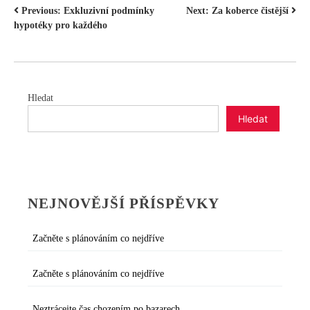
NAVIGACE
Previous:
Exkluzivní podmínky
Next:
Za koberce čistější
hypotéky pro každého
PRO
PŘÍSPĚVEK
Hledat
Hledat
NEJNOVĚJŠÍ PŘÍSPĚVKY
Začněte s plánováním co nejdříve
Začněte s plánováním co nejdříve
Neztrácejte čas chozením po bazarech