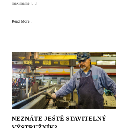
maximálně […]
Sledovat
Read More..
sport
na
místě
nebo
v
televizi?
NEZNÁTE JEŠTĚ STAVITELNÝ
VÝSTRUŽNÍK?