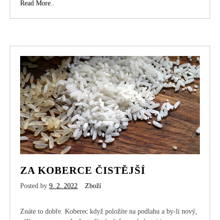
Tažné
Read More..
zařízení
odveze
vaše
jízdní
kola
na
dovolenou
bezpečně
ZA KOBERCE ČISTĚJŠÍ
Posted by
9. 2. 2022
Zboží
Znáte to dobře. Koberec když položíte na podlahu a by-li nový,