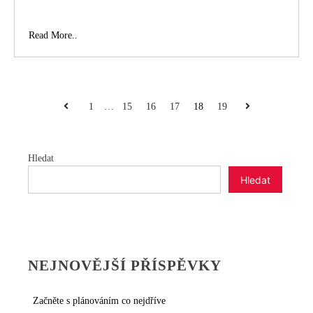
Exkluzivní
Read More..
podmínky
hypotéky
pro
každého
STRÁNKOVÁNÍ
Previous
Next
1
…
15
16
17
18
19
PŘÍSPĚVKŮ
Hledat
Hledat
NEJNOVĚJŠÍ PŘÍSPĚVKY
Začněte s plánováním co nejdříve