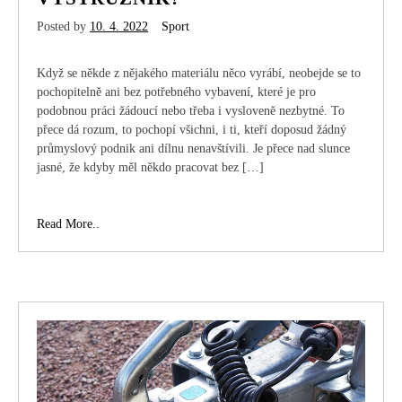
Posted by
10. 4. 2022
Sport
Když se někde z nějakého materiálu něco vyrábí, neobejde se to
pochopitelně ani bez potřebného vybavení, které je pro
podobnou práci žádoucí nebo třeba i vysloveně nezbytné. To
přece dá rozum, to pochopí všichni, i ti, kteří doposud žádný
průmyslový podnik ani dílnu nenavštívili. Je přece nad slunce
jasné, že kdyby měl někdo pracovat bez […]
Neznáte
Read More..
ještě
stavitelný
výstružník?