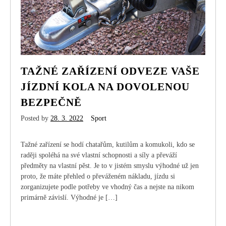
TAŽNÉ ZAŘÍZENÍ ODVEZE VAŠE
JÍZDNÍ KOLA NA DOVOLENOU
BEZPEČNĚ
Posted by
28. 3. 2022
Sport
Tažné zařízení se hodí chatařům, kutilům a komukoli, kdo se
raději spoléhá na své vlastní schopnosti a síly a převáží
předměty na vlastní pěst. Je to v jistém smyslu výhodné už jen
proto, že máte přehled o převáženém nákladu, jízdu si
zorganizujete podle potřeby ve vhodný čas a nejste na nikom
primárně závislí. Výhodné je […]