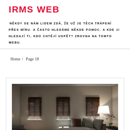
Skip
IRMS WEB
to
content
NĚKDY SE NÁM LIDEM ZDÁ, ŽE UŽ JE TĚCH TRÁPENÍ
PŘES MÍRU. A ČASTO HLEDÁME NĚKDE POMOC. A KDE JI
HLEDAJÍ TI, KDO CHTĚJÍ USPĚT? ZROVNA NA TOMTO
WEBU.
Home
Page 18