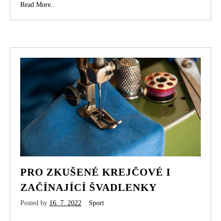
Místo
Read More..
na
relax
na
vaší
zahradě
PRO ZKUŠENÉ KREJČOVÉ I
ZAČÍNAJÍCÍ ŠVADLENKY
Posted by
16. 7. 2022
Sport