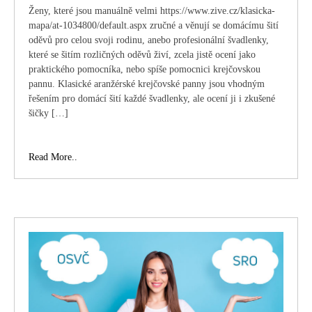
Ženy, které jsou manuálně velmi https://www.zive.cz/klasicka-
mapa/at-1034800/default.aspx zručné a věnují se domácímu šití
oděvů pro celou svoji rodinu, anebo profesionální švadlenky,
které se šitím rozličných oděvů živí, zcela jistě ocení jako
praktického pomocníka, nebo spíše pomocnici krejčovskou
pannu. Klasické aranžérské krejčovské panny jsou vhodným
řešením pro domácí šití každé švadlenky, ale ocení ji i zkušené
šičky […]
Pro
Read More..
zkušené
krejčové
i
začínající
švadlenky