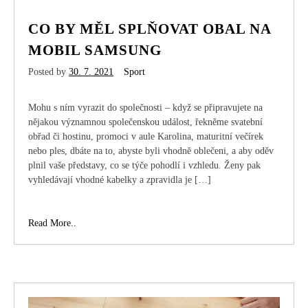
CO BY MĚL SPLŇOVAT OBAL NA
MOBIL SAMSUNG
Posted by
30. 7. 2021
Sport
Mohu s ním vyrazit do společnosti – když se připravujete na
nějakou významnou společenskou událost, řekněme svatební
obřad či hostinu, promoci v aule Karolina, maturitní večírek
nebo ples, dbáte na to, abyste byli vhodně oblečeni, a aby oděv
plnil vaše představy, co se týče pohodlí i vzhledu. Ženy pak
vyhledávají vhodné kabelky a zpravidla je […]
Co
Read More..
by
měl
splňovat
obal
na