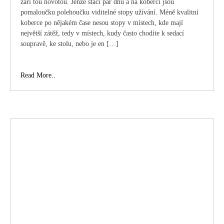
září tou novotou. Jenže stačí pár dnů a na koberci jsou
pomaloučku polehoučku viditelné stopy užívání. Méně kvalitní
koberce po nějakém čase nesou stopy v místech, kde mají
největší zátěž, tedy v místech, kudy často chodíte k sedací
soupravě, ke stolu, nebo je en […]
Za
Read More..
koberce
čistější