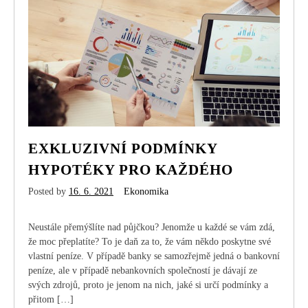
mobil
Samsung
EXKLUZIVNÍ PODMÍNKY
HYPOTÉKY PRO KAŽDÉHO
Posted by
16. 6. 2021
Ekonomika
Neustále přemýšlíte nad půjčkou? Jenomže u každé se vám zdá,
že moc přeplatíte? To je daň za to, že vám někdo poskytne své
vlastní peníze. V případě banky se samozřejmě jedná o bankovní
peníze, ale v případě nebankovních společností je dávají ze
svých zdrojů, proto je jenom na nich, jaké si určí podmínky a
přitom […]