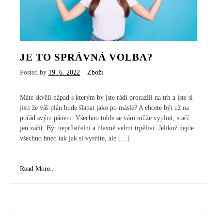
JE TO SPRÁVNÁ VOLBA?
Posted by
19. 6. 2022
Zboží
Máte skvělí nápad s kterým by jste rádi prorazili na trh a jste si
jisti že váš plán bude šlapat jako po másle? A chcete být už na
pořád svým pánem. Všechno tohle se vám může vyplnit, stačí
jen začít. Být neprůstřelní a hlavně velmi trpěliví. Jelikož nejde
všechno hned tak jak si vysníte, ale […]
Je
Read More..
to
správná
volba?